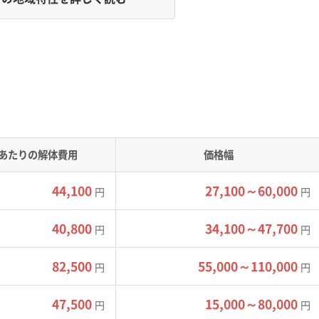
辺には狭い道が残っています。冬の積雪や路面凍結は、解体費
あり、比較的平坦な土地が多いです。福島県のなかでも人口や産
あたりの解体費用
価格幅
44,100
27,100～60,000
円
円
ため、解体で出た廃棄物を運び出すトラックのアクセスは良いほ
辺は昔ながらの道幅が狭い場所が多く、大型トラックが入れない
40,800
34,100～47,700
円
円
雪や路面の凍結対策で追加費用（冬期割増）がかかるのが一般的で
82,500
55,000～110,000
円
円
えず手作業での解体になったり、小さな重機で時間をかけて作業
47,500
15,000～80,000
すくなります。
円
円