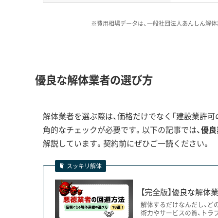
※費用相場データは、一般社団法人あんしん解体
2019年の台風被害があったエ
費用が発生しないか、見積もり
運営者 稲垣
す。私がこれまで見てきたトラブ
いう相談が少なくありません。だ
優良な解体業者の選び方
を最初から見積もりに含めてくれ
解体業者を選ぶ際は、価格だけでなく「建設業許可の
角的なチェックが必要です。以下の記事では、
優良
災害履歴がもたらす解体工事の特有リ
解説しています。契約前にぜひご一読ください。
スッキリ解体
2019年の台風19号による浸水被害は、今も
【完全版】優良な解体業
では、地盤の緩みや床下の汚泥といった特有の
解体するだけなんだし、ど
術力やサービスの質、トラ