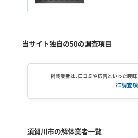
須賀川市で解体工事を考える際、令和元年（2019
阿武隈川沿いの低地、具体的には下宿、江持、崩免
も特別な注意が求められます。
当サイト独自の50の調査項目
例えば、一度浸水した家の床下には汚泥が溜まっ
り、近所に悪臭を放ったりする原因になります。
さらに、水に浸かった土地は地盤が緩んでいるこ
掲載業者は、口コミや広告といった曖昧
地面を保護する敷鉄板を敷くなどの追加対策が必
調査項
かり見てもらうことが重要です。
企業経験・規模
(7)
1,000件以
解体工事・空き家対策の補助金
中間処理場保
須賀川市の解体業者一覧
対応工事
(10)