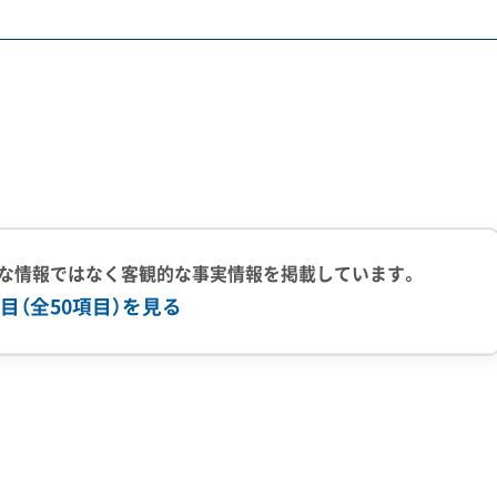
年）の台風19号による水害の履歴は、絶対に無視できません。特
、和田道といった地域では大きな浸水被害があったため、解体
ていることが多く、解体時に舞い上がると作業員の健康を害し
ともあります。重機を搬入した際に地盤が沈む危険があるため
な情報ではなく客観的な事実情報を掲載しています。
要です。こうしたリスクは、見積もり前の現地調査で業者にし
目（全50項目）を見る
上の実績
500件以上の実績
創業30年以上
従業員30人以上
有
公共工事の経験
重機保有