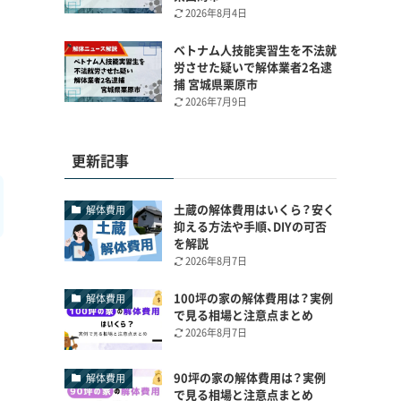
2026年8月4日
ベトナム人技能実習生を不法就
労させた疑いで解体業者2名逮
捕 宮城県栗原市
2026年7月9日
更新記事
土蔵の解体費用はいくら？安く
解体費用
抑える方法や手順、DIYの可否
を解説
2026年8月7日
100坪の家の解体費用は？実例
解体費用
で見る相場と注意点まとめ
2026年8月7日
90坪の家の解体費用は？実例
解体費用
で見る相場と注意点まとめ