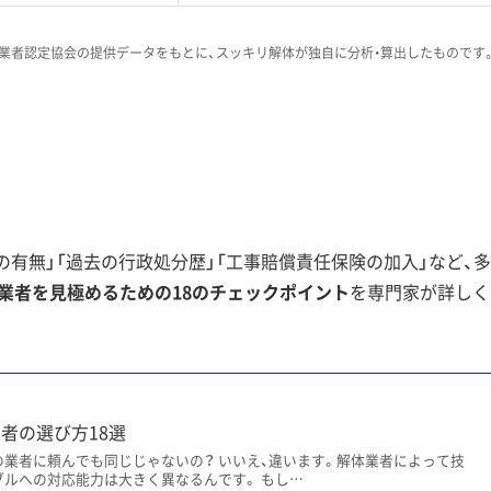
業者認定協会の提供データをもとに、スッキリ解体が独自に分析・算出したものです
リアでは、床下の汚泥処理や地盤補強で追加
の段階でしっかり確認することが大切で
ルでは「後から追加費用を請求された」と
からこそ、浸水リスクを理解し、対策費用
る誠実な業者を選んでください。
有無」「過去の行政処分歴」「工事賠償責任保険の加入」など、多
業者を見極めるための18のチェックポイント
を専門家が詳しく
スク
なお解体工事に影響を与えています。特に被害が大きかったエリア
者の選び方18選
リスクに注意が必要です。
の業者に頼んでも同じじゃないの？ いいえ、違います。解体業者によって技
ブルへの対応能力は大きく異なるんです。 もし…