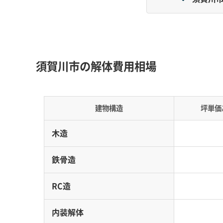
地形・道路事情と解体費用の傾向
市街地は盆地で比較的平坦ですが、旧宿場町周
須賀川市の解体費用相場
用が割高になる主な原因です。
地形の特徴：
市街地は阿武隈川が流れる盆地に
建物構造
坪単価
業が集まる中通りエリアに位置します。
木造
道路事情：
市の中心を国道4号が縦断している
うです。ただし、松尾芭蕉ゆかりの旧宿場町周
鉄骨造
ことも珍しくありません。
費用への影響：
冬の12月から3月にかけては、
RC造
す。旧市街地の狭い道に面した家は、重機が使
内装解体
したりするため、工期が延びて費用が上がりや