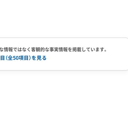
常の宅地と異なる成分を含んでいる可能性に注意しなければな
冬の厳しさから守るための「舟小屋」が残っている場合もあり
漁の拠点である小川原湖へ資材や油が流出しないよう、最大限
な情報ではなく客観的な事実情報を掲載しています。
目（全50項目）を見る
上の実績
500件以上の実績
創業30年以上
従業員30人以上
有
公共工事の経験
重機保有
支援する補助金制度を設けています。地域経済の活性化を目的
ベル1,2除去
ブロック塀
土木工事
リフォーム工事
新築工事
火災
杭抜き工事
県外出張
樹木伐採
実施されました。