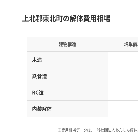
用が上がりやすい要因になっています。
上北郡東北町の解体費用相場
地形の特徴：
小川原湖周辺の低地は、腐植土や
とつながる汽水湖であるため、湖畔に近い建物
があり、慎重な作業が求められます。
建物構造
坪単価
道路事情：
町内には、条例によって車道幅員が3
木造
的に車両の速度を落とす目的などで設計された
費用への影響：
幅員3メートルの道路では大型重
鉄骨造
や2トンダンプによる廃材のピストン輸送が必
て、町全体が「特別豪雪地帯」に指定されている
RC造
す。
内装解体
東北町のような地域では、見積書
※費用相場データは、一般社団法人あんしん解体
目が入っているかを確認するこ