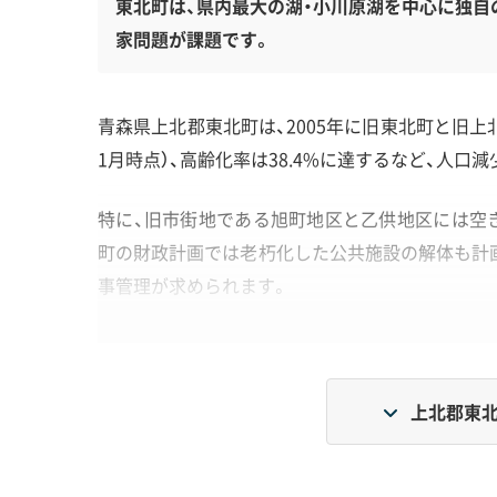
東北町は、県内最大の湖・小川原湖を中心に独自
家問題が課題です。
青森県上北郡東北町は、2005年に旧東北町と旧上
1月時点）、高齢化率は38.4%に達するなど、人口
特に、旧市街地である旭町地区と乙供地区には空
町の財政計画では老朽化した公共施設の解体も計画
事管理が求められます。
地形・道路事情と解体費用の傾向
上北郡東北
小川原湖周辺に見られる軟弱な地盤や、条例で定