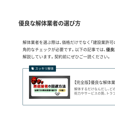
運営者 稲垣
は、見た目では分からない汚染
てきた事例でも、こうした地域
ら追加費用をめぐるトラブルに
優良な解体業者の選び方
域の歴史に詳しい業者を選ぶこと
解体業者を選ぶ際は、価格だけでなく「建設業許可の
角的なチェックが必要です。以下の記事では、
優良
半農半漁の歴史が残す特殊な家屋と解
解説しています。契約前にぜひご一読ください。
スッキリ解体
かつての「半農半漁」という生活様式を反映した
【完全版】優良な解体業
れます。そのため解体時には、特有の廃棄物処理
解体するだけなんだし、ど
術力やサービスの質、トラ
東北町、特に小川原湖周辺の古い家屋には、この
ジミ漁、午後は農業という「半農半漁」の暮らしが