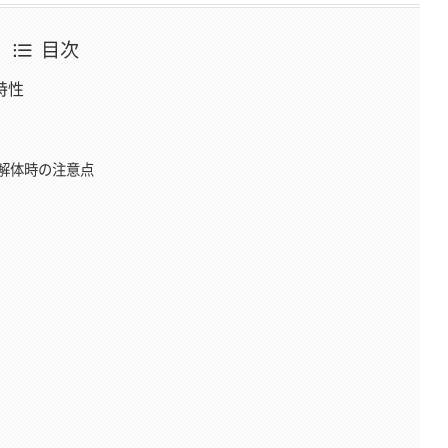
目次
特性
解体時の注意点