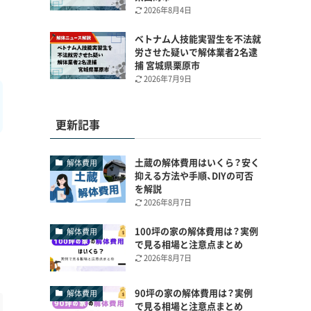
2026年8月4日
ベトナム人技能実習生を不法就
労させた疑いで解体業者2名逮
捕 宮城県栗原市
2026年7月9日
更新記事
土蔵の解体費用はいくら？安く
解体費用
抑える方法や手順、DIYの可否
を解説
2026年8月7日
100坪の家の解体費用は？実例
解体費用
で見る相場と注意点まとめ
2026年8月7日
90坪の家の解体費用は？実例
解体費用
で見る相場と注意点まとめ