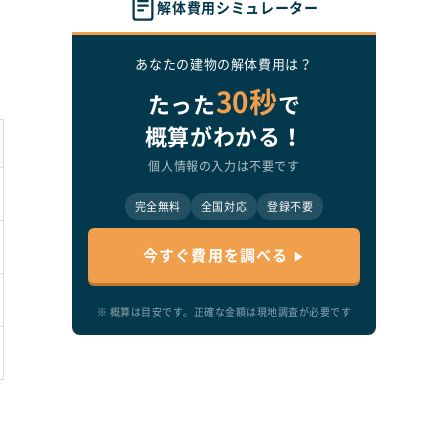
解体費用シミュレーター
あなたの建物の解体費用は？
30秒
たった
で
概算がわかる！
個人情報の入力は不要です
完全無料
全国対応
登録不要
今すぐ費用を調べる
※ 概算は目安です。正確な金額は現地調査が必要です
。