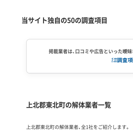
が組み込まれている家屋が見られます。
当サイト独自の50の調査項目
このような建物を解体する場合、厩跡の土壌が通
ません。また、湖岸エリアには漁に使う木造船を
す。これらの解体では、ヤマトシジミやワカサギ
環境配慮が不可欠です。
掲載業者は、口コミや広告といった曖昧
調査項
解体工事・空き家対策の補助金
企業経験・規模
(7)
1,000件以
中間処理場保
東北町では、倒壊の危険がある空き家の解体を
上北郡東北町の解体業者一覧
として、町内の業者への発注が必須条件です。
対応工事
(10)
アスベストレ
外構工事
上北郡東北町の解体業者、全1社をご紹介します。
2025年度（令和7年度）には、以下の補助金制度が