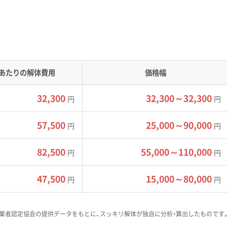
粘性土からなる軟弱な地盤が厚く分布しています。また、太平洋
の基礎は塩害でコンクリートが想定以上に劣化している可能性
あたりの解体費用
価格幅
メートルと定められている狭い道路が存在します。これは、意図
32,300
32,300～32,300
円
円
背景があります。
機や10トンダンプが入れません。そのため、小型重機での作業
57,500
25,000～90,000
円
円
要になり、工期が延びて費用も割高になる傾向があります。加え
ため、冬期間（11月〜3月）の工事は除雪費用などが加算されま
82,500
55,000～110,000
円
円
47,500
15,000～80,000
円
円
に「土壌調査」や「環境対策費」といった項
業者認定協会の提供データをもとに、スッキリ解体が独自に分析・算出したものです
とが大切です。特に厩（うまや）跡地など