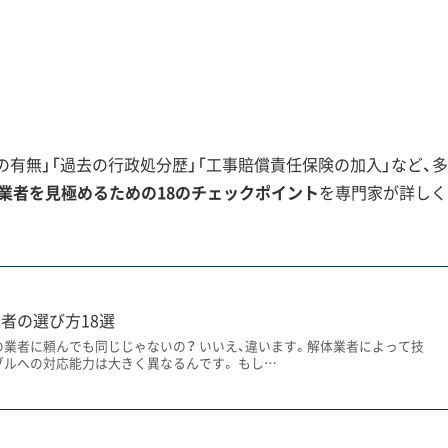
のリスクも考えられます。私がこれまで見
特性を理解していない業者との間で、後か
なるケースがありました。だからこそ、地
が重要になるのです。
有無」「過去の行政処分歴」「工事賠償責任保険の加入」など、多
業者を見極めるための18のチェックポイント
を専門家が詳しく
体時の注意点
古い家には、厩（うまや）跡や舟小屋といった特殊な造りが見ら
者の選び方18選
や周辺環境への配慮が重要です。
の業者に頼んでも同じじゃないの？ いいえ、違います。解体業者によって技
ブルへの対応能力は大きく異なるんです。 もし…
地域ならではの生活の歴史が刻まれています。かつて午前中は
営まれていたことから、その名残で建物内に馬を飼うための「厩