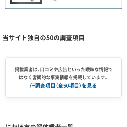
解体が見込まれる地域では、業者選
運営者 稲垣
びが特に重要です。私がこれまで見
てきた見積もりでは、アスベストの
調査費用やコンクリートの処分費
当サイト独自の50の調査項目
が業者によって大きく異なるケー
スが少なくありません。複数の業者
から相見積もりを取り、費用の内訳
をしっかり説明してくれる誠実な
掲載業者は、口コミや広告といった曖昧な情報で
会社を見つけることが、後悔しない
はなく客観的な事実情報を掲載しています。
調査項目（全50項目）を見る
ための第一歩です。
企業経験・規模
(7)
企業城下町の変遷がもたらす大規模解
1,000件以上の実績
500件以上の実績
創業30年以上
体の課題
にかほ市の解体業者一覧