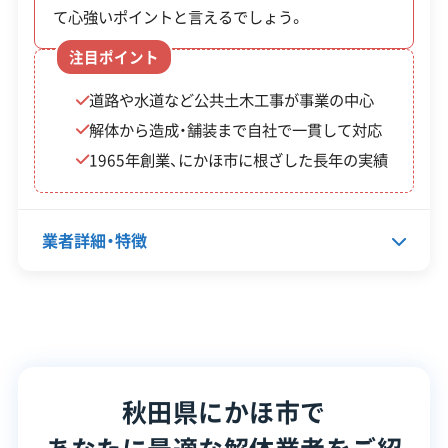
す。
て心強いポイントと言えるでしょう。
注目ポイント
道路や水道など公共土木工事が事業の中心
解体工事・空き家対策の補助金
解体から造成・舗装まで自社で一貫して対応
1965年創業、にかほ市に根ざした長年の実績
にかほ市には、倒壊の危険があると認定された
空き家の解体に対して、上限50万円を補助する
業者詳細・特徴
制度があります。ただし、工事の契約前に申請
することが絶対条件です。
代表者名
石山幹治
所在地
秋田県にかほ市飛字上竹島潟46-
1
補助金額・
秋田県にかほ市で
制度名
対象・条件
率
設立日
1965年11月20日