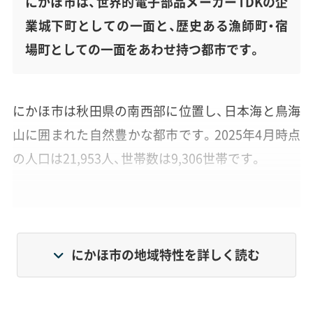
にかほ市は、世界的電子部品メーカーTDKの企
業城下町としての一面と、歴史ある漁師町・宿
場町としての一面をあわせ持つ都市です。
にかほ市は秋田県の南西部に位置し、日本海と鳥海
山に囲まれた自然豊かな都市です。2025年4月時点
の人口は21,953人、世帯数は9,306世帯です。
市は2005年に仁賀保町、金浦町、象潟町の3町が合併
して誕生しました。そのため、それぞれの地区で街
の性格が異なります。仁賀保地区はTDKの工場など
にかほ市の地域特性を詳しく読む
が集まる工業・行政の中心地、金浦地区は港を中心
とした漁業の町、そして象潟地区は歴史的な景勝地