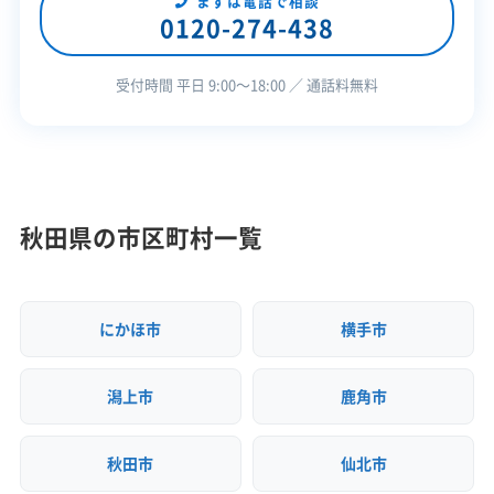
まずは電話で相談
0120-274-438
着工の前に市へ申請し、交付決定の通知を受けなけ
この解体業者の特徴
ればなりません。工事を始めてからの申請は一切認
受付時間 平日 9:00〜18:00 ／ 通話料無料
企業経
創業30年以上
公共工事の経験
められないので注意が必要です。
験・規模
例年4月頃から受付が始まりますが、予算がなくな
対応工事
土木工事
り次第終了するため、早めに市役所へ相談すること
保有資格
秋田県の市区町村一覧
建設業許可
が大切です。2026年1月9日時点では、次年度（令和8
産業廃棄物収集運搬業許可
年度）の予算が決まるのを待つ時期にあたります。
安全対
違反歴なし
現場清掃
にかほ市
横手市
策・リス
※制度の最新情報や申請様式は、必ず自治体の公式
地域貢献・ボランティア
ク管理
サイトをご確認ください。
潟上市
鹿角市
顧客対
自社ホームページ
無料見積もり
にかほ市の公式サイトで詳細を見る
応・サー
建設リサイクル届
近隣挨拶
ビス
秋田市
仙北市