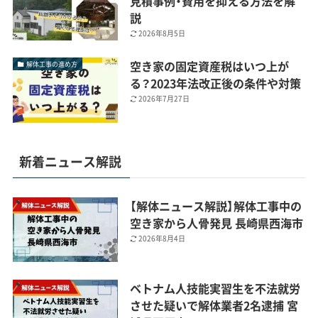
見積事例・費用を抑える方法を解
説
2026年8月5日
空き家の固定資産税はいつ上が
解体工事の進め方
る？2023年法改正後の条件や対策
2026年7月27日
新着ニュース解説
【解体ニュース解説】解体工事中の
空き家から人骨発見 長崎県西海市
2026年8月4日
ベトナム人技能実習生を不法就労
させた疑いで解体業者2名逮捕 宮