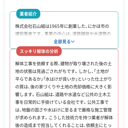
今、築50年を超えて一斉に建て替えの時期を迎えて
安全対策・リスク管理
(7)
います。
業者紹介
工事賠償責任保険
違反歴なし
表彰・受賞
現場清掃
株式会社石山組は1965年に創業した、にかほ市の
例えば、市は旧TDK社員寮「快明寮」の解体後の土地
ISO認証
電子マニフェスト
地域貢献・ボランティア
建設業者です。事業の中心は、道路舗装や水道管の
利用について、民間企業と連携した再開発を検討し
敷設といった公共の土木工事です。そのため単に建
全部見る
ており、これは単なる解体工事ではなく、街の機能
物を解体するだけでなく、その後の土地活用を見据
顧客対応・サービス
(17)
スッキリ解体の分析
を新しくする大きな動きです。
えた造成工事を得意としています。特に、解体後の
解体工事を依頼する際、建物が取り壊された後の土
土地売却を予定している場合、公共工事で求められ
自社ホームページ
無料見積もり
不要品回収
不要品買取
地の状態は見過ごされがちです。しかし、「土地が
る水準で土地を整えてもらえる点は安心材料にな
この流れは、解体業者にも特別な技術を要求しま
不動産取引
補助金・助成金申請
土地活用
滅失登記
平らであるか」「水はけが良いか」といった仕上がり
ります。解体から造成まで一貫して依頼できる業者
建設リサイクル届
近隣挨拶
翌営業日連絡
す。一般的な木造家屋の解体とは違い、①昭和の建
の質は、後の家づくりや土地の売却価格に大きく影
です。
クレジットカード
解体ローン
SNS
土対応
日祝対応
物に多いアスベスト（石綿）への厳格な対策、②数千
響します。石山組は、道路や水道など公共の土木工
年中無休
事を日常的に手掛けている会社です。公共工事で
トンにもなるコンクリート殻を適切に処理できる
は、地盤の固さや水はけに至るまで厳格な施工管理
処分場ルートの確保、③市の環境方針に沿った施工
が求められます。こうした技術力を持つ業者が解体
※項目にカーソルを合わせると詳細な説明が表示されます。
方法の提案、といった専門的な対応力が不可欠で
後の造成まで担当してくれることは、依頼主にとっ