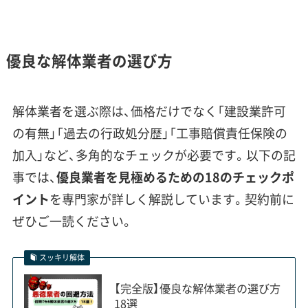
が入れない場所が数多くあります。
費用への影響：
こうした地形や道路事情は、解体
優良な解体業者の選び方
費用に直接影響します。金浦地区のような道が
狭い場所では、重機が使えず手作業が増えたり、
解体業者を選ぶ際は、価格だけでなく「建設業許可
小型トラックで廃材を何度も往復して運び出し
たりする必要があるため、人件費や運搬費がど
の有無」「過去の行政処分歴」「工事賠償責任保険の
うしても割高になります。また、象潟地区では、
加入」など、多角的なチェックが必要です。以下の記
複雑な地盤で重機が沈まないようにするための
事では、
優良業者を見極めるための18のチェックポ
鉄板（敷鉄板）の費用や、岩盤にぶつかる基礎を
イント
を専門家が詳しく解説しています。契約前に
壊すための追加費用がかかる可能性がありま
ぜひご一読ください。
す。
スッキリ解体
【完全版】優良な解体業者の選び方
にかほ市のように大規模なRC造の
18選