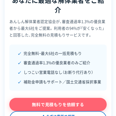
あなたに最適な解体業者をご紹
資本金
1,000万円
市の事前調査で「老
介
朽危険空き家」と認
電話番号
0184-38-3821
あんしん解体業者認定協会が、審査通過率1.3%の優良業
定された、個人が所
者から最大6社をご提案。
利用者の94%が「安くなった」
営業時間
8:00～18:00
有する空き家
と回答した、完全無料の見積もりサービスです。
老朽危険
対象工事
営業日
月・火・水・木・金
所有者の前年度の所
空き家解
費の1/2以
得が、市の定める基
対応エリア
秋田県
完全無料・最大6社の一括見積もり
体撤去補
内、上限5
準額以下であること
審査通過率1.3%の優良業者のみご紹介
建物構造
助金
0万円
木造
建物に抵当権などが
しつこい営業電話なし（お断り代行あり）
対応業務
産業廃棄物収集運搬業
設定されていないこ
土木工事業
補助金申請もサポート／国土交通省採択事業
と
公式HP
公式サイトを見る
無料で見積もりを依頼する
許可番号
【建設業許可】
秋田県知事：第008646号
この補助金を利用するには、必ず解体工事の契約や