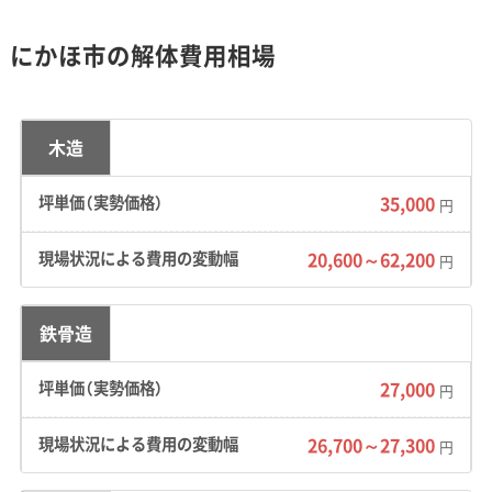
で知られる観光地です。
にかほ市の解体費用相場
TDKという大きな雇用基盤があるため、県内の他地
域と比べると人口減少は緩やかです。しかしその一
木造
方で、昔ながらの集落では空き家問題も少しずつ深
刻化しています。
35,000
円
20,600～62,200
円
地形・道路事情と解体費用の傾向
鉄骨造
象潟地区の特殊な地盤、金浦地区の狭い道路、
27,000
円
仁賀保地区の崖地など、エリアごとに異なる厳
26,700～27,300
円
しい条件が解体費用を押し上げる大きな要因