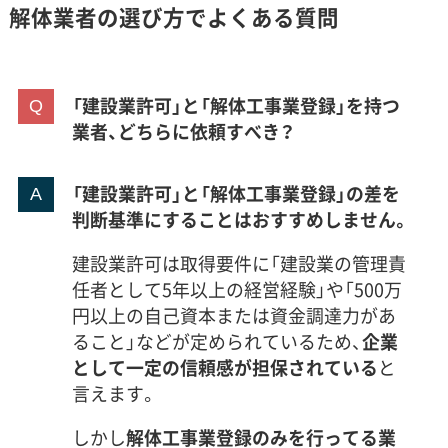
解体業者の選び方でよくある質問
これらの廃棄物は、由利本荘市や秋田市といった市
外の民間処分場まで運ぶ必要があります。にかほ市
「建設業許可」と「解体工事業登録」を持つ
から秋田市南部の処分場までは片道約1時間半かか
業者、どちらに依頼すべき？
り、ダンプトラックが1日に2往復するのがやっとで
「建設業許可」と「解体工事業登録」の差を
す。だからこそ、首都圏などと比べて運搬費が高く
判断基準にすることはおすすめしません。
なる傾向にあります。
建設業許可は取得要件に「建設業の管理責
一方で、家の中に残った家具や布団などの家財道具
任者として5年以上の経営経験」や「500万
円以上の自己資本または資金調達力があ
は一般廃棄物です。これらは解体工事が始まる前に
ること」などが定められているため、
企業
ご自身で市の施設へ持ち込むと、全体の処分費用を
として一定の信頼感が担保されている
と
安く抑えられます。
言えます。
しかし
解体工事業登録のみを行ってる業