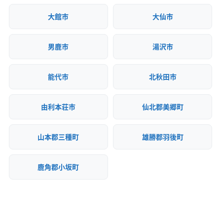
廃棄物処理と分別ルール
大館市
大仙市
男鹿市
湯沢市
解体工事で出る産業廃棄物は市内の施設では
処理できず、秋田市方面まで長距離運搬が必要
能代市
北秋田市
です。このため、運搬コストが他の地域より割
由利本荘市
仙北郡美郷町
高になる点に注意しなくてはなりません。
山本郡三種町
雄勝郡羽後町
にかほ市では、一般廃棄物（家庭ごみ）と産業廃棄物
鹿角郡小坂町
（事業活動で出るごみ）が厳しく区別されています。
解体工事で出た木くずやコンクリート、石膏ボード
などは全て産業廃棄物にあたるため、市の「にかほ
市環境プラザ」へは持ち込めません。