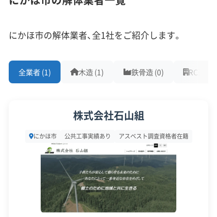
従業員30人以上
中間処理場保有
公共工事の経験
重機保有
にかほ市の解体業者、全1社をご紹介します。
TDKの創業地として発展したにかほ市では、高
対応工事
(10)
度経済成長期に建てられた大規模なRC造（鉄筋
全業者 (1)
木造 (1)
鉄骨造 (0)
RC造 (0)
コンクリート造）の社宅群が一斉に老朽化し、
アスベストレベル1,2除去
ブロック塀
土木工事
リフォーム工事
新築工事
外構工事
火災
杭抜き工事
高い技術力が求められる特殊な解体需要が生
県外出張
樹木伐採
まれています。
株式会社石山組
保有資格
(9)
にかほ市
公共工事実績あり
アスベスト調査資格者在籍
にかほ市の街づくりは、TDKの発展と深く関わって
建設業許可
解体工事業登録
産業廃棄物収集運搬業許可
きました。昭和40年代から50年代にかけ、従業員の
産業廃棄物処分業許可
石綿作業主任者
ための鉄筋コンクリート造（RC造）の中層社宅や寮
建築物石綿含有建材調査者
解体工事施工技士
が市内に数多く建てられました。これらの建物が
1級土木施工管理技士
1級建設機械施工管理技士