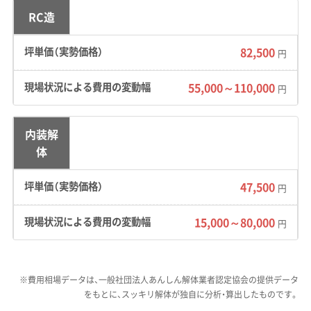
になっています。
RC造
82,500
円
地形の特徴：
象潟地区は、1804年の大地震で海底
が隆起して陸地になったという珍しい歴史を持
55,000～110,000
円
つエリアです。だからこそ、かつて「島」だった
場所は硬い岩盤、「海」だった場所は軟弱な泥の
内装解
地盤と、一つの敷地内で地盤の種類が全く違う
体
ケースがあります。加えて、仁賀保地区の平沢エ
47,500
リアでは、海岸沿いの斜面に住宅地が広がって
円
おり、土砂災害警戒区域に指定されている場所
15,000～80,000
円
も少なくありません。
道路事情：
金浦地区の古い市街地は、昔の町割り
※費用相場データは、一般社団法人あんしん解体業者認定協会の提供データ
がそのまま残る漁村集落です。このため、道幅が
をもとに、スッキリ解体が独自に分析・算出したものです。
2〜3mと非常に狭く、4tダンプや一般的な重機