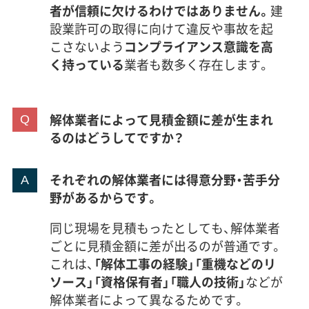
者が信頼に欠けるわけではありません。
建
秋田県にかほ市の解体工事は、TDK
設業許可の取得に向けて違反や事故を起
の企業城下町という歴史から生ま
運営者 稲垣
こさないよう
コンプライアンス意識を高
れる大規模なRC造施設の解体と、
く持っている
業者も数多く存在します。
昔ながらの狭い道路や特殊な地盤
への対応という、二つの大きな課題
解体業者によって見積金額に差が生まれ
が同時に求められる点が特徴です。
るのはどうしてですか？
計画を立てる際は、これらの複合的
な問題にしっかり対応できる業者
それぞれの解体業者には得意分野・苦手分
を選ぶことが成功の鍵です。
野があるからです。
同じ現場を見積もったとしても、解体業者
ごとに見積金額に差が出るのが普通です。
これは、
「解体工事の経験」「重機などのリ
ソース」「資格保有者」「職人の技術」
などが
解体業者によって異なるためです。