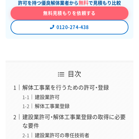
無料
許可を持つ優良解体業者から
で見積もり比較
無料見積もりを依頼する
0120-274-438
一般社団法人あんしん解体業者認定協会 理
事・解体アドバイザー
初田 秀一
（はつだ しゅういち）
現場解説
解体アドバイザー歴15年、相談実績は11万件以上。お客様
目次
の不安を笑顔に変える現場のプロフェッショナル。「どん
な些細なことでも構いません」をモットーに、一期一会の
解体工事業を行うための許可・登録
精神でお客様一人ひとりと向き合い、契約から工事完了ま
建設業許可
で心から安心できる業者選定をサポート。この記事では現
解体工事業登録
場のリアルな視点から解説を担当。
建設業許可・解体工事業登録の取得に必要
な要件
「スッキリ解体」編集長
建設業許可の専任技術者