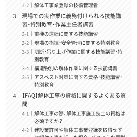
稲垣 瑞稀
（いながき みずき）
解体工事業登録の技術管理者
運営責任者
現場での実作業に義務付けられる技能講
解体業界専門のWebメディアでWebディレクターとして6
習・特別教育・作業主任者講習
年以上、企画・執筆・編集から500社以上の解体業者取材ま
で、メディア運営のあらゆる工程を経験。近年は解体の前
重機の運転に関する技能講習
段にある空き家問題（管理・解体・補助金・税制）にも取材領
現場の指揮・安全管理に関する特別教育
域を広げている。正しい情報が届かず困っている方を助け
切断・吊り上げ作業に関する技能講習・特
たいという想いから、一個人の責任と情熱で「スッキリ解
別教育
体」を立ち上げ、全記事の編集に責任を持つ。
構造物別の解体作業に関する技能講習
» 運営者情報とサイトの制作理念はこちら
アスベスト対策に関する資格・技能講習・
特別教育
【FAQ】解体工事の資格に関するよくある質
「スッキリ解体」専属ライター
馬場 美月
（ばば みづき）
問
執筆
解体工事の際、解体工事施工技士の資格は
「解体工事の準備から完了まで、初めての方でも迷わない
必須ですか？
よう、一つずつ丁寧に解説します。」
建設業許可や解体工事業登録を取得せず