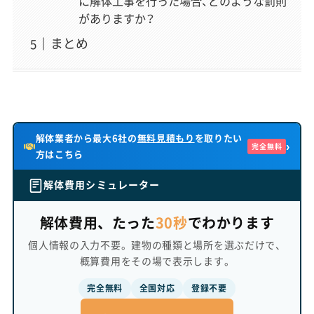
に解体工事を行った場合、どのような罰則
「初心者にもわかりやすく」をモットーに、解体工事の全工
がありますか？
程をステップバイステップで解説する記事を得意とする
ライター。毎週の専門勉強会で得た知識や業者様へのイン
まとめ
タビューを元に、手続きの流れや専門用語を図解なども交
えながら、読者が迷わずに理解できる記事作りを心がけて
いる。
解体業者から最大6社の
無料見積もり
を取りたい
›
完全無料
方はこちら
解体費用シミュレーター
解体費用、たった
30秒
でわかります
個人情報の入力不要。建物の種類と場所を選ぶだけで、
概算費用をその場で表示します。
完全無料
全国対応
登録不要