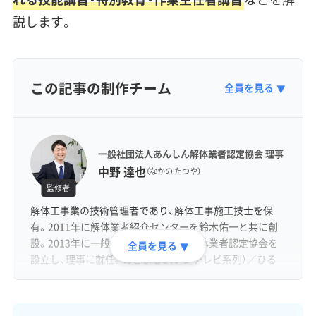
説します。
この記事の制作チーム
全員を見る
▼
一般社団法人あんしん解体業者認定協会 理事
中野 達也
（なかの たつや）
監修者
解体工事業の技術管理者であり、解体工事施工技士を保
有。2011年に解体業者紹介センターを鈴木佑一と共に創
設。2013年に一般社団法人あんしん解体業者認定協会を
全員を見る
▼
設立し、理事に就任。めざまし8（フジテレビ系列）／ひる
おび（TBS系列）／ 情報ライブ ミヤネ屋（日本テレビ系列）
／バイキングMORE（フジテレビ系列）など各種メディアに
出演。