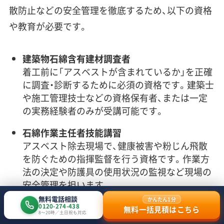
散防止などの安全管理を徹底するため、以下の資格
や教育が必要です。
建築物石綿含有建材調査者
着工前に「アスベストが含まれているか」を正確
に調査・診断するために必須の資格です。建築士
や施工管理技士などの資格保有者、または一定
の実務経験者のみが受講可能です。
石綿作業主任者技能講習
アスベスト除去現場で、健康被害や粉じん飛散
を防ぐための指揮監督を行う資格です。作業方
法の決定や防護具の使用状況の監視など現場の
安全管理を担います。
無料電話相談
かんたん1分
特別管理産業廃棄物管理責任者
0120-274-438
無料一括見積はこちら
8〜20時／土日祝も対応
有害な廃棄物の保管状況を点検し、適正な処分