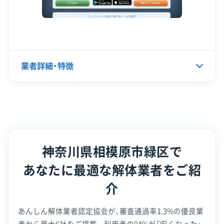
れます。
電話番号
042-703-3300
営業時間
9:00～19:00
営業日
月・火・水・木・金・土
業者詳細・特徴
対応エリア
神奈川県
建物構造
木造
鉄骨造
内装解体
代表者名
長谷川雅己
対応業務
産業廃棄物収集運搬業
所在地
神奈川県相模原市緑区東橋本4-7-
土木工事業
外構工事業
1
神奈川県相模原市緑区で
公式HP
公式サイトを見る
設立日
2022年6月
あなたに最適な解体業者をご紹
SNS
SNSを見る
資本金
100万円
介
許可番号
【建設業許可】
電話番号
042-712-9921
神奈川県知事：第083467号
あんしん解体業者認定協会が、審査通過率1.3%の優良業
【産業廃棄物収集運搬業許可】
者から最大6社をご提案。
利用者の94%が「安くなった」