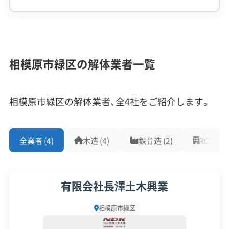
橋本駅南口で進行中のリニア新駅建設と大規
模な再開発事業は、立ち退きに伴う解体ラッシ
企業経験・規模
(7)
ュや、アスベスト処理といった特有の課題を生
1,000件以上の実績
500件以上の実績
創業30年以上
み出しています。
相模原市緑区の解体業者一覧
従業員30人以上
中間処理場保有
公共工事の経験
重機保有
相模原市緑区の解体業者、全4社をご紹介します。
現在、緑区で最も大きな動きは、橋本駅南口周辺で
対応工事
(10)
進む「相模原都市計画事業橋本駅南口地区土地区画
整理事業」です。これはリニア中央新幹線「神奈川県
全業者 (4)
木造 (4)
鉄骨造 (2)
RC造 (1)
アスベストレベル1,2除去
ブロック塀
土木工事
駅（仮称）」の設置に伴うもので、2025年9月に事業計
リフォーム工事
新築工事
外構工事
火災
杭抜き工事
県外出張
樹木伐採
画が認可され、本格的な工事に入りました。この巨
有限会社長澤土木興業
大プロジェクトは、解体市場にさまざまな影響を与
保有資格
(9)
相模原市緑区
えています。