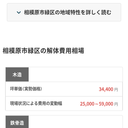
東部の橋本・大沢地区は、リニア中央新幹線の新駅
相模原市緑区の地域特性を詳しく読む
設置で再開発が進み、活気づいています。一方で、区
の大部分を占める西部の城山・津久井・相模湖・藤野
地区は自然豊かな山間部で、人口減少や高齢化が進
み、空き家の解体やインフラ維持が主な課題です。
相模原市緑区の解体費用相場
地形・道路事情と解体費用の傾向
木造
34,400
円
区内、特に西部では相模川沿いの高低差や昔な
25,000～59,000
円
がらの狭い道が多く、解体工事の費用が高くな
る傾向にあります。
鉄骨造