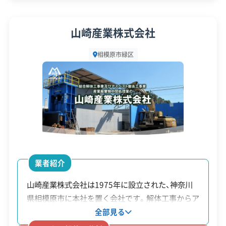
名
額・
率
代表者名
長澤順一
山崎産業株式会社
費用
所在地
神奈川県相模原市緑区下九沢193
相模原市緑区
9-16
の1/
2
設立日
1993年7月14日
相模
（上
資本金
300万円
原市
限1
電話番号
042-707-2954
危険
0万
ブロ
円）
道路に面した高さ1m超の危険な
営業時間
9:00～18:00
ック
※通
ブロック塀など。緑区内の多くの
業者紹介
営業日
月・火・水・木・金・土
塀等
学路
住宅地が上限15万円の対象エリ
山崎産業株式会社は1975年に設立された、神奈川
撤去
沿い
アに含まれる可能性があります。
対応エリア
神奈川県、東京都
県相模原市に本社を置く会社です。解体工事からア
奨励
等は
スベスト撤去、産業廃棄物の中間処理、鉄スクラッ
建物構造
全部見る
木造
鉄骨造
RC造
SRC造
補助
3/4
内装解体
プのリサイクルまで自社でまとめて行います。解体