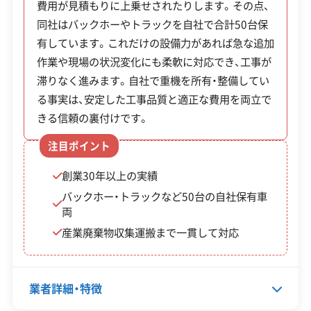
費用が見積もりに上乗せされたりします。その点、
います。
ージンが発生せず、依頼主の細かな要望が現場に直
年中無休
同社はバックホーやトラックを自社で合計50台保
接伝わりやすい体制です。解体工事だけでなく産業
有しています。これだけの設備力があれば急な追加
廃棄物の収集運搬業の許可も自社で取得しており、
作業や現場の状況変化にも柔軟に対応でき、工事が
※項目にカーソルを合わせると詳細な説明が表示されます。
解体後の片付けまでまとめて任せられます。
解体工事・空き家対策の補助金
滞りなく進みます。自社で重機を所有・整備してい
る事実は、安定した工事品質と適正な費用を両立で
きる信頼の裏付けです。
緑区では危険なブロック塀の撤去に対する補
注目ポイント
助が利用しやすい一方、空き家本体の解体補助
創業30年以上の実績
は「特定空家」に認定されるなど、適用条件が厳
バックホー・トラックなど50台の自社保有車
格なため注意が必要です。
両
産業廃棄物収集運搬まで一貫して対応
補助
業者詳細・特徴
制度
金
対象・条件