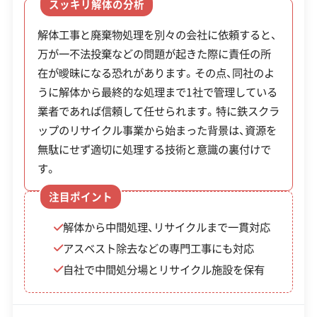
スッキリ解体の分析
制度
（上
工事で発生した廃棄物は自社の中間処分場・リサイ
対応業務
産業廃棄物収集運搬業
解体工事と廃棄物処理を別々の会社に依頼すると、
クル施設で適切に処理されます。加工された鉄スク
限1
土木工事業
万が一不法投棄などの問題が起きた際に責任の所
ラップは、国内だけでなく海外にもリサイクル原料
5万
在が曖昧になる恐れがあります。その点、同社のよ
として供給されています。複数の業者に依頼する必
公式HP
公式サイトを見る
円）
うに解体から最終的な処理まで1社で管理している
要がないため手続きの手間が省け、責任の所在が明
許可番号
【建設業許可】
業者であれば信頼して任せられます。特に鉄スクラ
確になります。また、顧問弁護士や顧問税理士と契
相模
神奈川県知事：第53912号
ップのリサイクル事業から始まった背景は、資源を
上限
約しており、法令遵守の体制を整えています。
原市
単に古いだけでなく、市から倒壊
【産業廃棄物収集運搬業許可】
無駄にせず適切に処理する技術と意識の裏付けで
30
東京都知事：第031698号
老朽
の危険がある「特定空家」等に認
全部見る
す。
神奈川県知事：第031698号
万
危険
定された建物が対象。緑区西部の
埼玉県知事：第031698号
注目ポイント
円〜
この解体業者の特徴
千葉県知事：第031698号
空家
山間部にある廃屋などが対象に
80
解体から中間処理、リサイクルまで一貫対応
等除
なる可能性がありますが、認定に
企業経
万円
創業30年以上
従業員30人以上
アスベスト除去などの専門工事にも対応
却補
時間がかかる場合があります。
験・規模
重機保有
程度
自社で中間処分場とリサイクル施設を保有
助金
対応工事
県外出張