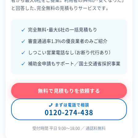
営業時間
9:00～19:00
神奈川県知事：第01402184195号
全部見る
と回答した、完全無料の見積もりサービスです。
東京都知事：第01300184195号
営業日
月・火・水・木・金・土
埼玉県知事：第01100184195号
この解体業者の特徴
対応エリア
神奈川県、東京都、千葉県、埼玉県
完全無料・最大6社の一括見積もり
安全対
審査通過率1.3%の優良業者のみご紹介
建物構造
違反歴なし
現場清掃
木造
策・リス
しつこい営業電話なし（お断り代行あり）
ク管理
対応業務
産業廃棄物収集運搬業
補助金申請もサポート／国土交通省採択事業
顧客対
自社ホームページ
無料見積もり
公式HP
公式サイトを見る
応・サー
建設リサイクル届
近隣挨拶
SNS
ビス
許可番号
【解体工事業登録】
神奈川県知事：第2894号
無料で見積もりを依頼する
東京都知事：第5029号
埼玉県知事：第3194号
まずは電話で相談
全部見る
0120-274-438
千葉県知事：第2449号
【産業廃棄物収集運搬業許可】
埼玉県知事：第01100234279号
受付時間 平日 9:00〜18:00 ／ 通話料無料
東京都知事：第01300234279号