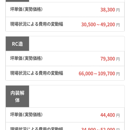
38,300
円
地形の特徴：
西部の津久井地区や城山地区は、相
30,500～49,200
模川による「河岸段丘」が特徴です。この影響
円
で、道路と敷地に2m以上の高低差がある土地
や、階段でしか入れない「階段立地」が多く見ら
RC造
れます。また、古い造成地では老朽化した擁壁も
79,300
円
多く、解体時の振動による崩落リスクにも注意
が欠かせません。
66,000～109,700
円
道路事情：
東部の橋本駅周辺は国道16号などの
幹線道路が通りますが、慢性的な渋滞が課題で
内装解
す。一方、西部の藤野地区などでは、旧甲州街道
体
の宿場町だった歴史から、道幅が2m未満になる
44,400
円
狭い路地が網の目のように広がっています。地
域の重要な道路である国道413号（道志みち）も、
34,900～52,000
円