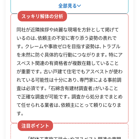
施設までの長距離輸送となるため、移動時間を
処理業や土木工事業も手掛けており、関連する工事
全部見る
建物構造
木造
をまとめて依頼できます。専門資格を持つスタッフ
含めた運搬コストの見積もりをしっかり確認
スッキリ解体の分析
が在籍しており、解体工事の専門家である「解体工
することが重要です。
対応業務
産業廃棄物収集運搬業
同社が近隣挨拶や綺麗な現場を方針として掲げて
事施工技士」に加え、アスベストの専門知識を持つ
産業廃棄物処分業
不用品回収業
いるのは、依頼主の不安に寄り添う姿勢の表れで
「石綿作業主任者」や「石綿含有建材調査者」も在籍
不動産取引業
土木工事業
す。クレームや事故ゼロを目指す姿勢は、トラブル
します。これにより、アスベストが使用されている
解体工事で発生したコンクリートガラや木くずな
を未然に防ぐ具体的な行動につながります。特にア
公式HP
公式サイトを見る
可能性のある建物の事前調査から法令に準拠した
どの産業廃棄物は、家庭ごみを処理する「津久井ク
スベスト関連の有資格者が複数在籍していること
適切な解体、運搬処分まで自社で完結します。ま
許可番号
【建設業許可】
が重要です。古い戸建て住宅でもアスベストが使わ
た、企業方針として作業前の近隣挨拶や現場の整理
リーンセンター」には持ち込めず、主に緑区橋本台
神奈川県知事：第040313号
れている可能性は十分にあり、専門家による事前調
整頓を徹底し、依頼主だけでなく近隣住民への配慮
や中央区田名エリアにある民間の中間処理施設へ
【産業廃棄物収集運搬業許可】
査は必須です。「石綿含有建材調査者」がいること
も重視しています。
神奈川県知事：第01402000422号
全部見る
運搬します。
で正確な調査が可能です。調査から処分までまとめ
相模原市長：第09810000422号
て任せられる業者は、依頼主にとって頼りになりま
東京都知事：第01300000422号
この解体業者の特徴
千葉県知事：第01200000422号
特に、区の西端にあたる藤野地区の現場からは処理
す。
埼玉県知事：第01101000422号
施設まで片道1時間以上かかることもあり、トラッ
注目ポイント
山梨県知事：第01900000422号
企業経
中間処理場保有
静岡県知事：第02201000422号
クが1日に往復できる回数が限られます。この移動
験・規模
「解体工事施工技士」やアスベスト関連の専門