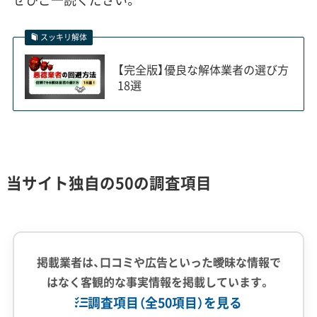
エリアでは、アスベスト（石綿）を含
運営者 稲垣
む古い建物の解体が急増します。私
スッキリ解体
がこれまで見てきた事例でも、周辺
【完全版】優良な解体業者の選び方
に住宅や学校が密集している現場
18選
でのトラブルは少なくありません。
だからこそ、アスベスト除去の経験
が豊富で、近隣への配慮を徹底して
くれる業者を選ぶことが、何より重
当サイト独自の50の調査項目
要になります。
掲載業者は、口コミや広告といった曖昧な情報で
リニア新駅と橋本駅南口再開発の動向
はなく客観的な事実情報を掲載しています。
調査項目（全50項目）を見る