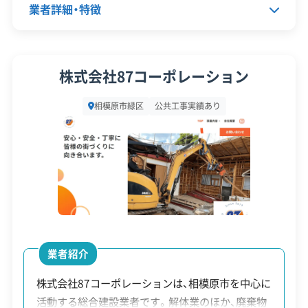
※補助金を利用するには、必ず工事の契約・着手前
業者詳細・特徴
保有資格
建設業許可
に市から「交付決定」を受けることが必須です。ま
産業廃棄物収集運搬業許可
た、予算には限りがあるため、早めの相談・申請をし
代表者名
山崎義典
安全対
株式会社87コーポレーション
違反歴なし
現場清掃
ましょう。
策・リス
所在地
神奈川県相模原市緑区橋本台4-1-
ク管理
相模原市緑区
公共工事実績あり
10
※制度の最新情報や申請様式は、必ず自治体の公式
顧客対
自社ホームページ
無料見積もり
設立日
1975年9月
サイトをご確認ください。
応・サー
建設リサイクル届
近隣挨拶
ビス
相模原市の公式サイトで詳細を見る
資本金
5,000万円
電話番号
042-773-5390
廃棄物処理と分別ルール
営業時間
9:00～17:00
業者紹介
営業日
月・火・水・木・金・土
株式会社87コーポレーションは、相模原市を中心に
対応エリア
神奈川県、東京都、千葉県、埼玉
緑区西部からの産業廃棄物搬出は、東部の処理
活動する総合建設業者です。解体業のほか、廃棄物
県、茨城県、栃木県、群馬県