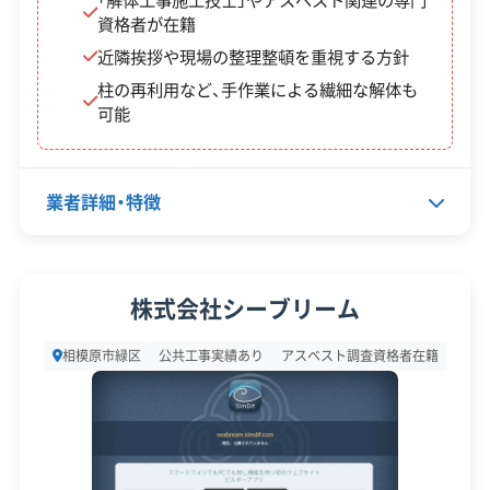
時間と距離が見積もり金額に大きく影響しますの
資格者が在籍
【産業廃棄物処分業許可】
対応工事
県外出張
相模原市長：第09820000422号
近隣挨拶や現場の整理整頓を重視する方針
で、業者選定の際には、こうした長距離輸送の効率
柱の再利用など、手作業による繊細な解体も
保有資格
性も重要なポイントです。
建設業許可
【一般廃棄物収集運搬業許可】
可能
産業廃棄物収集運搬業許可
相模原市長：第63号
産業廃棄物処分業許可
相模原市緑区での解体工事は、橋本
業者詳細・特徴
安全対
違反歴なし
現場清掃
駅周辺で進む「リニア再開発」とい
運営者 稲垣
策・リス
ク管理
う未来に向けたダイナミックな動
代表者名
花上将人
きと、津久井・藤野エリアの「山間部
顧客対
株式会社シーブリーム
自社ホームページ
無料見積もり
特有の制約」という二つの側面を理
応・サー
所在地
神奈川県相模原市緑区橋本台3-1
建設リサイクル届
近隣挨拶
ビス
相模原市緑区
公共工事実績あり
アスベスト調査資格者在籍
解することが成功の鍵です。都市部
0
では高度な施工管理能力が、山間部
設立日
-
では狭い道や長距離輸送に対応で
資本金
100万円
きる現場力が、それぞれ強く求めら