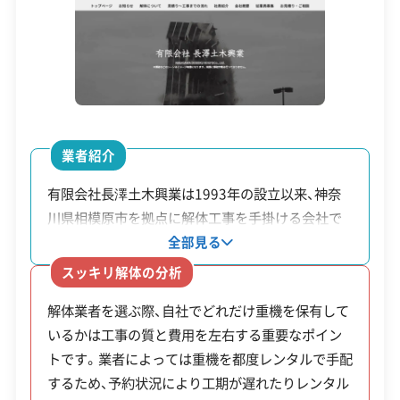
建設業許可
解体工事業登録
産業廃棄物収集運搬業許可
まず、再開発エリア内の古い戸建てや店舗の立ち退
産業廃棄物処分業許可
石綿作業主任者
きが加速しています。これらの多くはアスベスト
建築物石綿含有建材調査者
解体工事施工技士
（石綿）を含む建材が使われている可能性が高い年
1級土木施工管理技士
1級建設機械施工管理技士
代の建物です。周辺にマンションや学校が隣接して
安全対策・リスク管理
(7)
いるため、飛散防止には特に慎重な対策が求めら
業者紹介
れ、解体コストの増加要因になっています。
工事賠償責任保険
違反歴なし
表彰・受賞
現場清掃
有限会社長澤土木興業は1993年の設立以来、神奈
ISO認証
電子マニフェスト
地域貢献・ボランティア
川県相模原市を拠点に解体工事を手掛ける会社で
また、京王橋本駅をリニア新駅側に移設する構想も
す。バックホー22台、トラック28台の合計50台に
全部見る
具体化しており、将来的には既存の高架橋や駅ビル
およぶ豊富な重機・車両を自社保有しています。外
顧客対応・サービス
(17)
スッキリ解体の分析
の一部解体など、鉄道に隣接した難易度の高い工事
部からのレンタルに頼らないため現場の規模や状
解体業者を選ぶ際、自社でどれだけ重機を保有して
況に応じて最適な重機を迅速に手配し、工事をスム
が発生する可能性もあります。再開発の影響は周辺
自社ホームページ
無料見積もり
不要品回収
不要品買取
いるかは工事の質と費用を左右する重要なポイン
ーズに進めます。また、問い合わせや施工管理、実
不動産取引
補助金・助成金申請
土地活用
滅失登記
の商店街にも広がっており、老舗の閉店や建替えが
トです。業者によっては重機を都度レンタルで手配
際の作業をすべて自社の従業員がまとめて担当し
建設リサイクル届
近隣挨拶
翌営業日連絡
活発化し、内装解体や原状回復工事の需要も増えて
するため、予約状況により工期が遅れたりレンタル
ます。下請け業者を介さない直接施工のため中間マ
クレジットカード
解体ローン
SNS
土対応
日祝対応