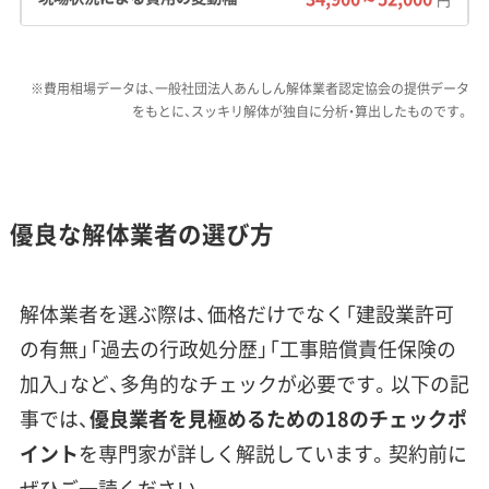
過去に大雨で崩落したことがあり、天候による
通行規制のリスクがあります。
※費用相場データは、一般社団法人あんしん解体業者認定協会の提供データ
費用への影響：
階段立地や狭い道の現場では、重
をもとに、スッキリ解体が独自に分析・算出したものです。
機が搬入できず「手壊し解体」になったり、2tト
ラックなどで廃材を運び出す「小運搬」が必要に
なったりします。そのため、人件費や工期が大幅
優良な解体業者の選び方
に増えてしまいます。加えて、藤野地区など西部
の現場から橋本台などの中間処理施設までは距
離があり、運搬費が割高です。冬季は山間部での
解体業者を選ぶ際は、価格だけでなく「建設業許可
積雪・凍結により、さらなる追加コストや工期遅
の有無」「過去の行政処分歴」「工事賠償責任保険の
延が発生する可能性もあります。
加入」など、多角的なチェックが必要です。以下の記
事では、
優良業者を見極めるための18のチェックポ
イント
を専門家が詳しく解説しています。契約前に
橋本駅周辺のような大規模再開発
ぜひご一読ください。